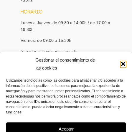
Sevilla
Horario
Lunes a Jueves: de 09:30 a 14:00h / de 17:00 a
19:30h
Viernes: de 09:00 a 15:30h
Sábados y Domingos: cerrado
Gestionar el consentimiento de
info@clonekey.es
las cookies
955 98 00 53
Utilizamos tecnologías como las cookies para almacenar y/o acceder a la
618 08 76 08
información del dispositivo. Lo hacemos para mejorar la experiencia de
navegación y para mostrar anuncios personalizados. El consentimiento a
estas tecnologías nos permitirá procesar datos como el comportamiento de
navegación o los ID's únicos en este sitio. No consentir o retirar el
Podría ser de tu interés…
consentimiento, puede afectar negativamente a ciertas características y
funciones.
extintor coche
Aceptar